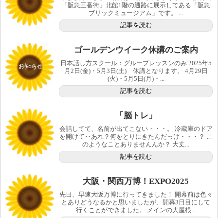
「阪急三番街」北館1階の通路に展示してある「阪急
ブリックミュージアム」です。 ...
記事を読む
ゴールデンウイーク休講のご案内
日本話し方スクール：グループレッスンのみ 2025年5
月2日(金)・5月3日(土) 休講となります。 4月29日
(火)・5月5日(月)・...
記事を読む
「脳トレ」
会話してて、名前が出てこない・・・。 冷蔵庫のドア
を開けて‥あれ？何をとりにきたんだっけ・・・？ こ
のようなことありませんんか？ 大丈...
記事を読む
大阪・関西万博！EXPO2025
先日、早速大阪万博に行ってきました！ 開幕前は色々
とありどうなるかと思いましたが、開幕3日目にして
行くことができました。 メインの大屋根...